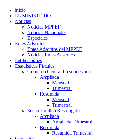
inicio
EL MINISTERIO
Noticias
Noticias MPPEF
Noticias Nacionales
Especiales
Entes Adscritos
Entes Adscritos del MPPEF
Noticias Entes Adscritos
Publicaciones
Estadísticas Fiscales
Gobierno Central Presupuestario
Ampliada
Mensual
Trimestral
Resumida
Mensual
Trimestral
Sector Público Restringido
Ampliada
Ampliada Trimestral
Resumida
Resumida Trimestral
Contactos