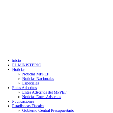
inicio
EL MINISTERIO
Noticias
Noticias MPPEF
Noticias Nacionales
Especiales
Entes Adscritos
Entes Adscritos del MPPEF
Noticias Entes Adscritos
Publicaciones
Estadísticas Fiscales
Gobierno Central Presupuestario