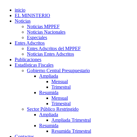
inicio
EL MINISTERIO
Noticias
Noticias MPPEF
Noticias Nacionales
Especiales
Entes Adscritos
Entes Adscritos del MPPEF
Noticias Entes Adscritos
Publicaciones
Estadísticas Fiscales
Gobierno Central Presupuestario
Ampliada
Mensual
Trimestral
Resumida
Mensual
Trimestral
Sector Público Restringido
Ampliada
Ampliada Trimestral
Resumida
Resumida Trimestral
Contactos