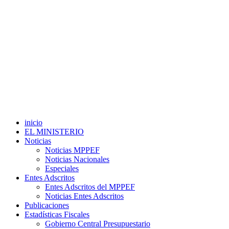
inicio
EL MINISTERIO
Noticias
Noticias MPPEF
Noticias Nacionales
Especiales
Entes Adscritos
Entes Adscritos del MPPEF
Noticias Entes Adscritos
Publicaciones
Estadísticas Fiscales
Gobierno Central Presupuestario