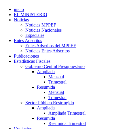
inicio
EL MINISTERIO
Noticias
Noticias MPPEF
Noticias Nacionales
Especiales
Entes Adscritos
Entes Adscritos del MPPEF
Noticias Entes Adscritos
Publicaciones
Estadísticas Fiscales
Gobierno Central Presupuestario
Ampliada
Mensual
Trimestral
Resumida
Mensual
Trimestral
Sector Público Restringido
Ampliada
Ampliada Trimestral
Resumida
Resumida Trimestral
Contactos