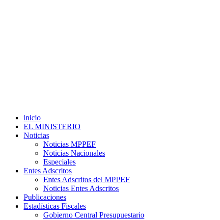
inicio
EL MINISTERIO
Noticias
Noticias MPPEF
Noticias Nacionales
Especiales
Entes Adscritos
Entes Adscritos del MPPEF
Noticias Entes Adscritos
Publicaciones
Estadísticas Fiscales
Gobierno Central Presupuestario