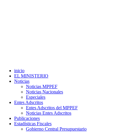
inicio
EL MINISTERIO
Noticias
Noticias MPPEF
Noticias Nacionales
Especiales
Entes Adscritos
Entes Adscritos del MPPEF
Noticias Entes Adscritos
Publicaciones
Estadísticas Fiscales
Gobierno Central Presupuestario