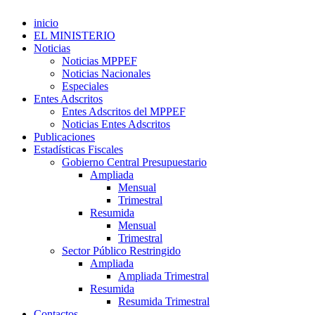
inicio
EL MINISTERIO
Noticias
Noticias MPPEF
Noticias Nacionales
Especiales
Entes Adscritos
Entes Adscritos del MPPEF
Noticias Entes Adscritos
Publicaciones
Estadísticas Fiscales
Gobierno Central Presupuestario
Ampliada
Mensual
Trimestral
Resumida
Mensual
Trimestral
Sector Público Restringido
Ampliada
Ampliada Trimestral
Resumida
Resumida Trimestral
Contactos