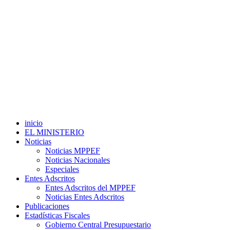
inicio
EL MINISTERIO
Noticias
Noticias MPPEF
Noticias Nacionales
Especiales
Entes Adscritos
Entes Adscritos del MPPEF
Noticias Entes Adscritos
Publicaciones
Estadísticas Fiscales
Gobierno Central Presupuestario