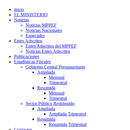
inicio
EL MINISTERIO
Noticias
Noticias MPPEF
Noticias Nacionales
Especiales
Entes Adscritos
Entes Adscritos del MPPEF
Noticias Entes Adscritos
Publicaciones
Estadísticas Fiscales
Gobierno Central Presupuestario
Ampliada
Mensual
Trimestral
Resumida
Mensual
Trimestral
Sector Público Restringido
Ampliada
Ampliada Trimestral
Resumida
Resumida Trimestral
Contactos