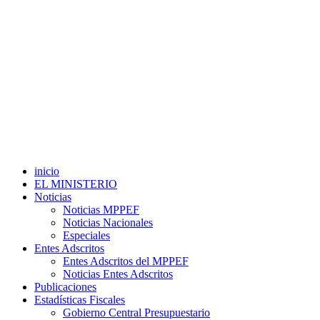
inicio
EL MINISTERIO
Noticias
Noticias MPPEF
Noticias Nacionales
Especiales
Entes Adscritos
Entes Adscritos del MPPEF
Noticias Entes Adscritos
Publicaciones
Estadísticas Fiscales
Gobierno Central Presupuestario