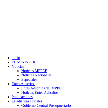
inicio
EL MINISTERIO
Noticias
Noticias MPPEF
Noticias Nacionales
Especiales
Entes Adscritos
Entes Adscritos del MPPEF
Noticias Entes Adscritos
Publicaciones
Estadísticas Fiscales
Gobierno Central Presupuestario