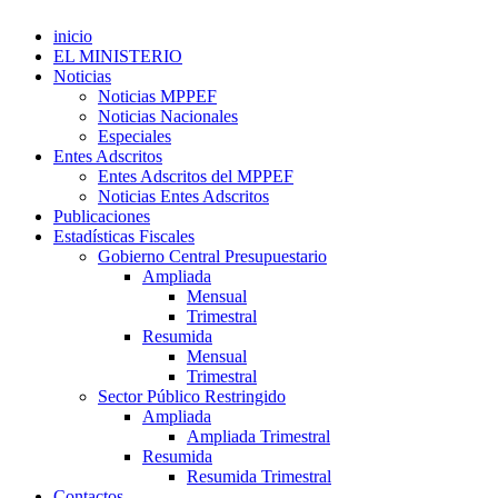
inicio
EL MINISTERIO
Noticias
Noticias MPPEF
Noticias Nacionales
Especiales
Entes Adscritos
Entes Adscritos del MPPEF
Noticias Entes Adscritos
Publicaciones
Estadísticas Fiscales
Gobierno Central Presupuestario
Ampliada
Mensual
Trimestral
Resumida
Mensual
Trimestral
Sector Público Restringido
Ampliada
Ampliada Trimestral
Resumida
Resumida Trimestral
Contactos