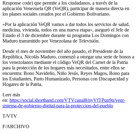
Response code) que permite a los ciudadanos, a través de la
aplicación Venezuela QR (VeQR), participar de manera directa en
los planes sociales creados por el Gobierno Bolivariano.
«Por la aplicación VeQR vamos a dar todos los servicios de salud,
medicina, vivienda, todos en una nueva etapa», aseguró el Jefe de
Estado el 3 de diciembre durante su programa Los Domingos con
Maduro transmitido por Venezolana de Televisión.
Desde el mes de noviembre del año pasado, el Presidente de la
República, Nicolás Maduro, comenzó a otorgar una serie de bonos a
los venezolanos mediante el código VeQR del Carnet de la Patria
para la protección de los hogares más necesitados, entre ellos se
encuentra: Bono Navideño, Niño Jesús, Reyes Magos, Bono para
los Estudiantes, Parto Humanizado, Personas con Discapacidad y
Hogares de la Patria.
Leer más
en:
https://social.shorthand.com/VTVcanal8/nyVfTPqn9n/veqr-
sistema-de-gobierno-digital-para-la-proteccion-del-pueblo
T/VTV
F/ARCHIVO