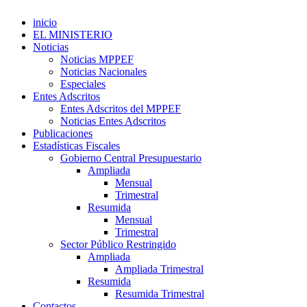
inicio
EL MINISTERIO
Noticias
Noticias MPPEF
Noticias Nacionales
Especiales
Entes Adscritos
Entes Adscritos del MPPEF
Noticias Entes Adscritos
Publicaciones
Estadísticas Fiscales
Gobierno Central Presupuestario
Ampliada
Mensual
Trimestral
Resumida
Mensual
Trimestral
Sector Público Restringido
Ampliada
Ampliada Trimestral
Resumida
Resumida Trimestral
Contactos