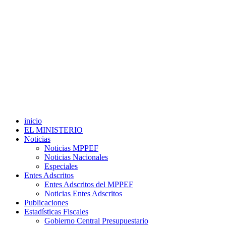
inicio
EL MINISTERIO
Noticias
Noticias MPPEF
Noticias Nacionales
Especiales
Entes Adscritos
Entes Adscritos del MPPEF
Noticias Entes Adscritos
Publicaciones
Estadísticas Fiscales
Gobierno Central Presupuestario