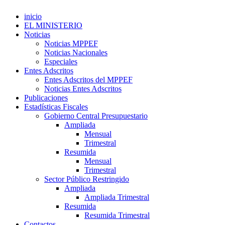
inicio
EL MINISTERIO
Noticias
Noticias MPPEF
Noticias Nacionales
Especiales
Entes Adscritos
Entes Adscritos del MPPEF
Noticias Entes Adscritos
Publicaciones
Estadísticas Fiscales
Gobierno Central Presupuestario
Ampliada
Mensual
Trimestral
Resumida
Mensual
Trimestral
Sector Público Restringido
Ampliada
Ampliada Trimestral
Resumida
Resumida Trimestral
Contactos