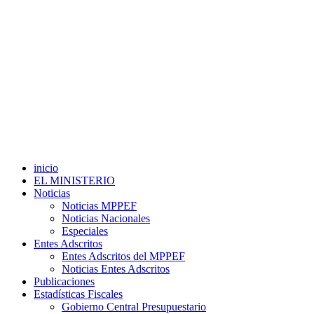
inicio
EL MINISTERIO
Noticias
Noticias MPPEF
Noticias Nacionales
Especiales
Entes Adscritos
Entes Adscritos del MPPEF
Noticias Entes Adscritos
Publicaciones
Estadísticas Fiscales
Gobierno Central Presupuestario