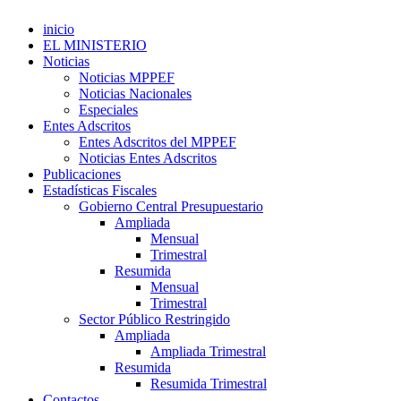
inicio
EL MINISTERIO
Noticias
Noticias MPPEF
Noticias Nacionales
Especiales
Entes Adscritos
Entes Adscritos del MPPEF
Noticias Entes Adscritos
Publicaciones
Estadísticas Fiscales
Gobierno Central Presupuestario
Ampliada
Mensual
Trimestral
Resumida
Mensual
Trimestral
Sector Público Restringido
Ampliada
Ampliada Trimestral
Resumida
Resumida Trimestral
Contactos