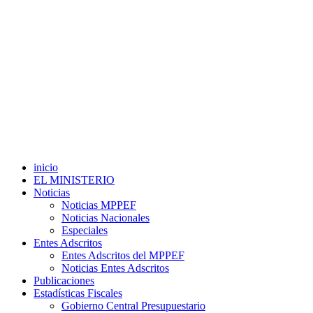
inicio
EL MINISTERIO
Noticias
Noticias MPPEF
Noticias Nacionales
Especiales
Entes Adscritos
Entes Adscritos del MPPEF
Noticias Entes Adscritos
Publicaciones
Estadísticas Fiscales
Gobierno Central Presupuestario