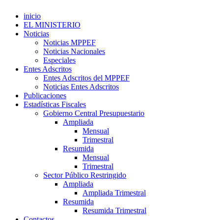
inicio
EL MINISTERIO
Noticias
Noticias MPPEF
Noticias Nacionales
Especiales
Entes Adscritos
Entes Adscritos del MPPEF
Noticias Entes Adscritos
Publicaciones
Estadísticas Fiscales
Gobierno Central Presupuestario
Ampliada
Mensual
Trimestral
Resumida
Mensual
Trimestral
Sector Público Restringido
Ampliada
Ampliada Trimestral
Resumida
Resumida Trimestral
Contactos