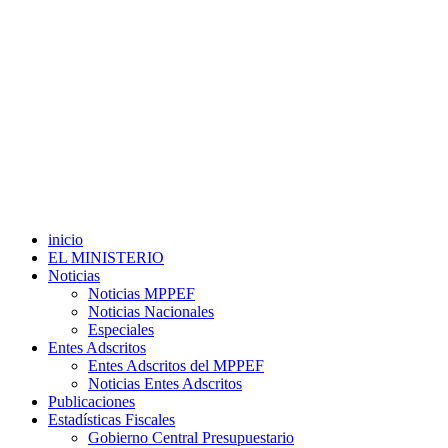
inicio
EL MINISTERIO
Noticias
Noticias MPPEF
Noticias Nacionales
Especiales
Entes Adscritos
Entes Adscritos del MPPEF
Noticias Entes Adscritos
Publicaciones
Estadísticas Fiscales
Gobierno Central Presupuestario