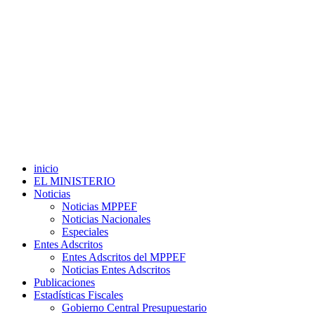
inicio
EL MINISTERIO
Noticias
Noticias MPPEF
Noticias Nacionales
Especiales
Entes Adscritos
Entes Adscritos del MPPEF
Noticias Entes Adscritos
Publicaciones
Estadísticas Fiscales
Gobierno Central Presupuestario