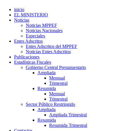
inicio
EL MINISTERIO
Noticias
Noticias MPPEF
Noticias Nacionales
Especiales
Entes Adscritos
Entes Adscritos del MPPEF
Noticias Entes Adscritos
Publicaciones
Estadísticas Fiscales
Gobierno Central Presupuestario
Ampliada
Mensual
Trimestral
Resumida
Mensual
Trimestral
Sector Público Restringido
Ampliada
Ampliada Trimestral
Resumida
Resumida Trimestral
Contactos