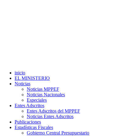
inicio
EL MINISTERIO
Noticias
Noticias MPPEF
Noticias Nacionales
Especiales
Entes Adscritos
Entes Adscritos del MPPEF
Noticias Entes Adscritos
Publicaciones
Estadísticas Fiscales
Gobierno Central Presupuestario