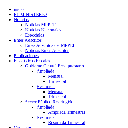
inicio
EL MINISTERIO
Noticias
Noticias MPPEF
Noticias Nacionales
Especiales
Entes Adscritos
Entes Adscritos del MPPEF
Noticias Entes Adscritos
Publicaciones
Estadísticas Fiscales
Gobierno Central Presupuestario
Ampliada
Mensual
Trimestral
Resumida
Mensual
Trimestral
Sector Público Restringido
Ampliada
Ampliada Trimestral
Resumida
Resumida Trimestral
Contactos