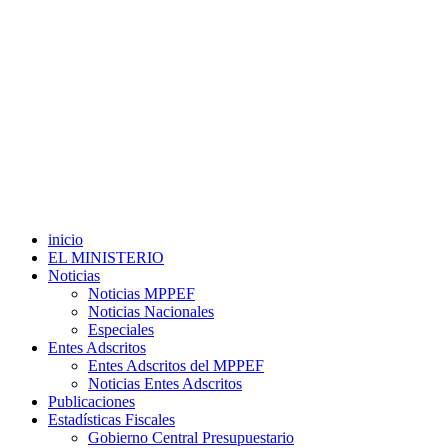
inicio
EL MINISTERIO
Noticias
Noticias MPPEF
Noticias Nacionales
Especiales
Entes Adscritos
Entes Adscritos del MPPEF
Noticias Entes Adscritos
Publicaciones
Estadísticas Fiscales
Gobierno Central Presupuestario