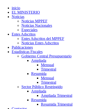
inicio
EL MINISTERIO
Noticias
Noticias MPPEF
Noticias Nacionales
Especiales
Entes Adscritos
Entes Adscritos del MPPEF
Noticias Entes Adscritos
Publicaciones
Estadísticas Fiscales
Gobierno Central Presupuestario
Ampliada
Mensual
Trimestral
Resumida
Mensual
Trimestral
Sector Público Restringido
Ampliada
Ampliada Trimestral
Resumida
Resumida Trimestral
Contactos