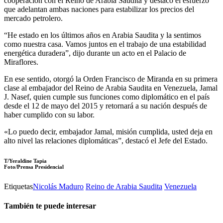
cooperación con el Reino de Arabia Saudita y destacó el esfuerzo
que adelantan ambas naciones para estabilizar los precios del
mercado petrolero.
“He estado en los últimos años en Arabia Saudita y la sentimos
como nuestra casa. Vamos juntos en el trabajo de una estabilidad
energética duradera”, dijo durante un acto en el Palacio de
Miraflores.
En ese sentido, otorgó la Orden Francisco de Miranda en su primera
clase al embajador del Reino de Arabia Saudita en Venezuela, Jamal
J. Nasef, quien cumple sus funciones como diplomático en el país
desde el 12 de mayo del 2015 y retornará a su nación después de
haber cumplido con su labor.
«Lo puedo decir, embajador Jamal, misión cumplida, usted deja en
alto nivel las relaciones diplomáticas”, destacó el Jefe del Estado.
T/Yeraldine Tapia
Foto/Prensa Presidencial
Etiquetas
Nicolás Maduro
Reino de Arabia Saudita
Venezuela
También te puede interesar