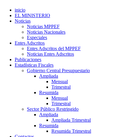
inicio
EL MINISTERIO
Noticias
Noticias MPPEF
Noticias Nacionales
Especiales
Entes Adscritos
Entes Adscritos del MPPEF
Noticias Entes Adscritos
Publicaciones
Estadísticas Fiscales
Gobierno Central Presupuestario
Ampliada
Mensual
Trimestral
Resumida
Mensual
Trimestral
Sector Público Restringido
Ampliada
Ampliada Trimestral
Resumida
Resumida Trimestral
Contactos