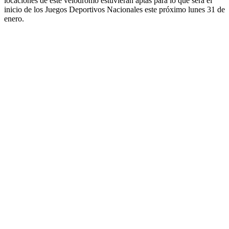
locaciones de este velódromo estuvieran aptas para lo que será el
inicio de los Juegos Deportivos Nacionales este próximo lunes 31 de
enero.