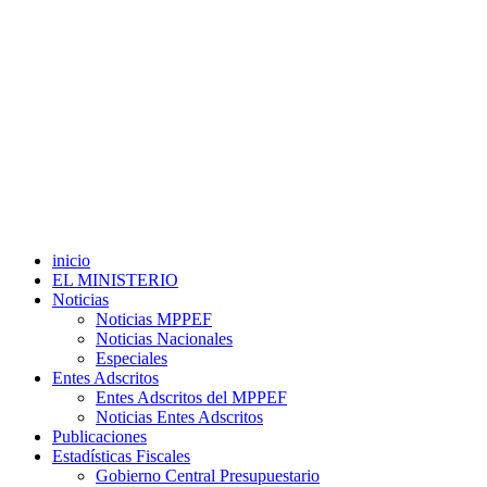
inicio
EL MINISTERIO
Noticias
Noticias MPPEF
Noticias Nacionales
Especiales
Entes Adscritos
Entes Adscritos del MPPEF
Noticias Entes Adscritos
Publicaciones
Estadísticas Fiscales
Gobierno Central Presupuestario