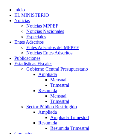
inicio
EL MINISTERIO
Noticias
Noticias MPPEF
Noticias Nacionales
Especiales
Entes Adscritos
Entes Adscritos del MPPEF
Noticias Entes Adscritos
Publicaciones
Estadísticas Fiscales
Gobierno Central Presupuestario
Ampliada
Mensual
Trimestral
Resumida
Mensual
Trimestral
Sector Público Restringido
Ampliada
Ampliada Trimestral
Resumida
Resumida Trimestral
Contactos