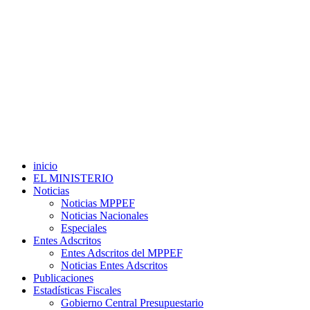
inicio
EL MINISTERIO
Noticias
Noticias MPPEF
Noticias Nacionales
Especiales
Entes Adscritos
Entes Adscritos del MPPEF
Noticias Entes Adscritos
Publicaciones
Estadísticas Fiscales
Gobierno Central Presupuestario