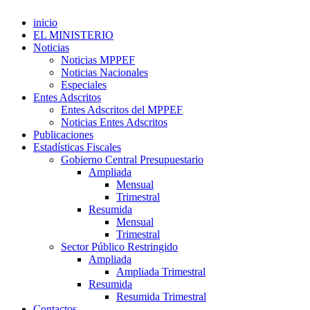
inicio
EL MINISTERIO
Noticias
Noticias MPPEF
Noticias Nacionales
Especiales
Entes Adscritos
Entes Adscritos del MPPEF
Noticias Entes Adscritos
Publicaciones
Estadísticas Fiscales
Gobierno Central Presupuestario
Ampliada
Mensual
Trimestral
Resumida
Mensual
Trimestral
Sector Público Restringido
Ampliada
Ampliada Trimestral
Resumida
Resumida Trimestral
Contactos