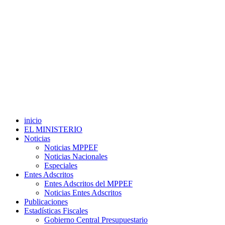
inicio
EL MINISTERIO
Noticias
Noticias MPPEF
Noticias Nacionales
Especiales
Entes Adscritos
Entes Adscritos del MPPEF
Noticias Entes Adscritos
Publicaciones
Estadísticas Fiscales
Gobierno Central Presupuestario