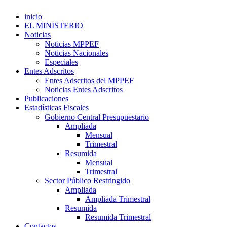
inicio
EL MINISTERIO
Noticias
Noticias MPPEF
Noticias Nacionales
Especiales
Entes Adscritos
Entes Adscritos del MPPEF
Noticias Entes Adscritos
Publicaciones
Estadísticas Fiscales
Gobierno Central Presupuestario
Ampliada
Mensual
Trimestral
Resumida
Mensual
Trimestral
Sector Público Restringido
Ampliada
Ampliada Trimestral
Resumida
Resumida Trimestral
Contactos