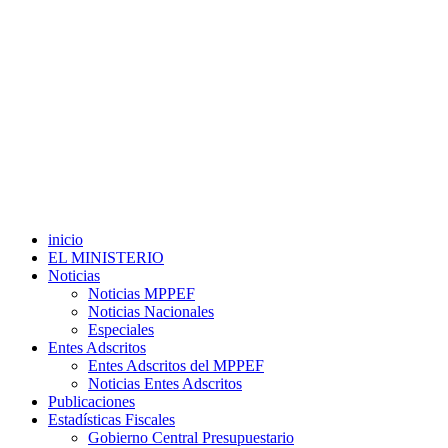
inicio
EL MINISTERIO
Noticias
Noticias MPPEF
Noticias Nacionales
Especiales
Entes Adscritos
Entes Adscritos del MPPEF
Noticias Entes Adscritos
Publicaciones
Estadísticas Fiscales
Gobierno Central Presupuestario