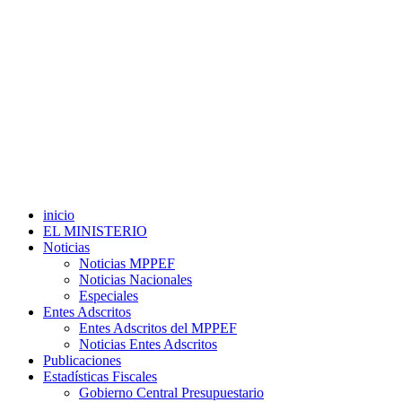
inicio
EL MINISTERIO
Noticias
Noticias MPPEF
Noticias Nacionales
Especiales
Entes Adscritos
Entes Adscritos del MPPEF
Noticias Entes Adscritos
Publicaciones
Estadísticas Fiscales
Gobierno Central Presupuestario