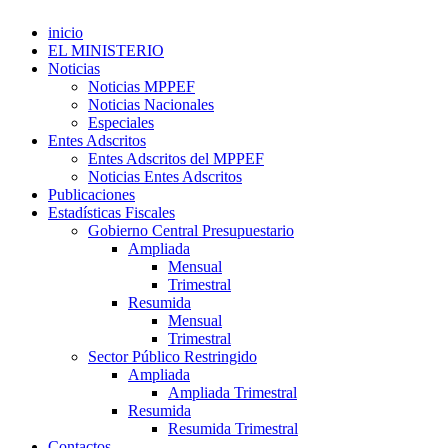
inicio
EL MINISTERIO
Noticias
Noticias MPPEF
Noticias Nacionales
Especiales
Entes Adscritos
Entes Adscritos del MPPEF
Noticias Entes Adscritos
Publicaciones
Estadísticas Fiscales
Gobierno Central Presupuestario
Ampliada
Mensual
Trimestral
Resumida
Mensual
Trimestral
Sector Público Restringido
Ampliada
Ampliada Trimestral
Resumida
Resumida Trimestral
Contactos