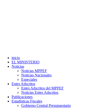
inicio
EL MINISTERIO
Noticias
Noticias MPPEF
Noticias Nacionales
Especiales
Entes Adscritos
Entes Adscritos del MPPEF
Noticias Entes Adscritos
Publicaciones
Estadísticas Fiscales
Gobierno Central Presupuestario