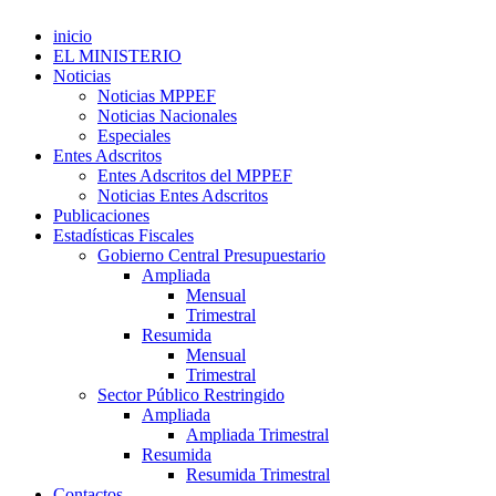
inicio
EL MINISTERIO
Noticias
Noticias MPPEF
Noticias Nacionales
Especiales
Entes Adscritos
Entes Adscritos del MPPEF
Noticias Entes Adscritos
Publicaciones
Estadísticas Fiscales
Gobierno Central Presupuestario
Ampliada
Mensual
Trimestral
Resumida
Mensual
Trimestral
Sector Público Restringido
Ampliada
Ampliada Trimestral
Resumida
Resumida Trimestral
Contactos