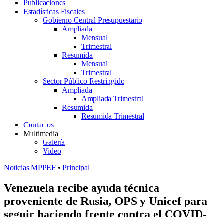
Publicaciones
Estadísticas Fiscales
Gobierno Central Presupuestario
Ampliada
Mensual
Trimestral
Resumida
Mensual
Trimestral
Sector Público Restringido
Ampliada
Ampliada Trimestral
Resumida
Resumida Trimestral
Contactos
Multimedia
Galería
Video
Noticias MPPEF
•
Principal
Venezuela recibe ayuda técnica
proveniente de Rusia, OPS y Unicef para
seguir haciendo frente contra el COVID-