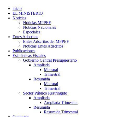
inicio
EL MINISTERIO
Noticias
Noticias MPPEF
Noticias Nacionales
Especiales
Entes Adscritos
Entes Adscritos del MPPEF
Noticias Entes Adscritos
Publicaciones
Estadísticas Fiscales
Gobierno Central Presupuestario
Ampliada
Mensual
Trimestral
Resumida
Mensual
Trimestral
Sector Público Restringido
Ampliada
Ampliada Trimestral
Resumida
Resumida Trimestral
Contactos