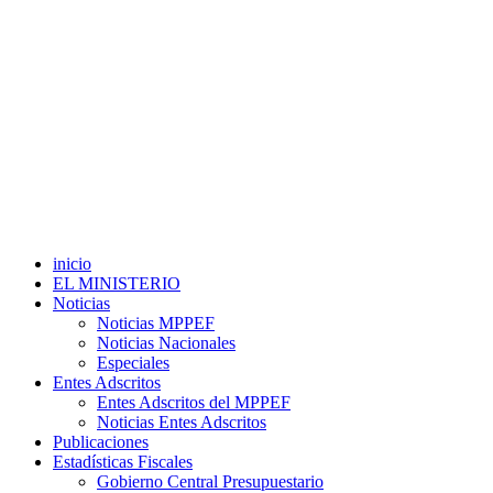
inicio
EL MINISTERIO
Noticias
Noticias MPPEF
Noticias Nacionales
Especiales
Entes Adscritos
Entes Adscritos del MPPEF
Noticias Entes Adscritos
Publicaciones
Estadísticas Fiscales
Gobierno Central Presupuestario