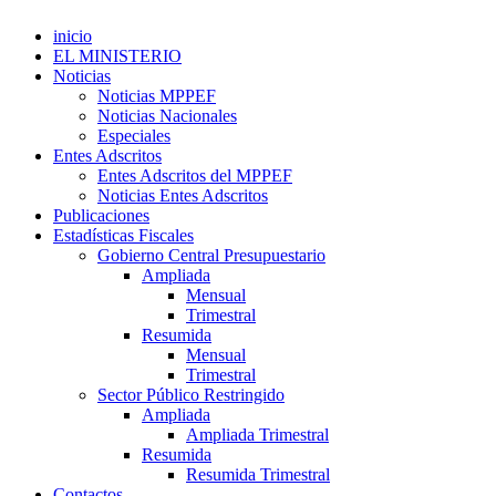
inicio
EL MINISTERIO
Noticias
Noticias MPPEF
Noticias Nacionales
Especiales
Entes Adscritos
Entes Adscritos del MPPEF
Noticias Entes Adscritos
Publicaciones
Estadísticas Fiscales
Gobierno Central Presupuestario
Ampliada
Mensual
Trimestral
Resumida
Mensual
Trimestral
Sector Público Restringido
Ampliada
Ampliada Trimestral
Resumida
Resumida Trimestral
Contactos