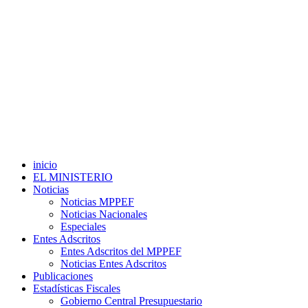
inicio
EL MINISTERIO
Noticias
Noticias MPPEF
Noticias Nacionales
Especiales
Entes Adscritos
Entes Adscritos del MPPEF
Noticias Entes Adscritos
Publicaciones
Estadísticas Fiscales
Gobierno Central Presupuestario