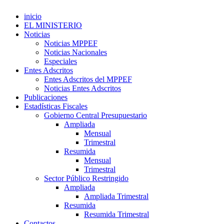
inicio
EL MINISTERIO
Noticias
Noticias MPPEF
Noticias Nacionales
Especiales
Entes Adscritos
Entes Adscritos del MPPEF
Noticias Entes Adscritos
Publicaciones
Estadísticas Fiscales
Gobierno Central Presupuestario
Ampliada
Mensual
Trimestral
Resumida
Mensual
Trimestral
Sector Público Restringido
Ampliada
Ampliada Trimestral
Resumida
Resumida Trimestral
Contactos