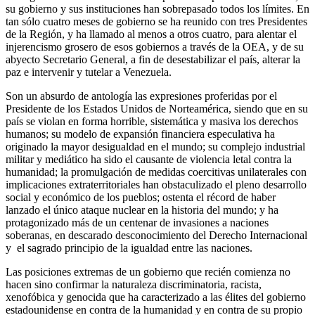
su gobierno y sus instituciones han sobrepasado todos los límites. En
tan sólo cuatro meses de gobierno se ha reunido con tres Presidentes
de la Región, y ha llamado al menos a otros cuatro, para alentar el
injerencismo grosero de esos gobiernos a través de la OEA, y de su
abyecto Secretario General, a fin de desestabilizar el país, alterar la
paz e intervenir y tutelar a Venezuela.
Son un absurdo de antología las expresiones proferidas por el
Presidente de los Estados Unidos de Norteamérica, siendo que en su
país se violan en forma horrible, sistemática y masiva los derechos
humanos; su modelo de expansión financiera especulativa ha
originado la mayor desigualdad en el mundo; su complejo industrial
militar y mediático ha sido el causante de violencia letal contra la
humanidad; la promulgación de medidas coercitivas unilaterales con
implicaciones extraterritoriales han obstaculizado el pleno desarrollo
social y económico de los pueblos; ostenta el récord de haber
lanzado el único ataque nuclear en la historia del mundo; y ha
protagonizado más de un centenar de invasiones a naciones
soberanas, en descarado desconocimiento del Derecho Internacional
y el sagrado principio de la igualdad entre las naciones.
Las posiciones extremas de un gobierno que recién comienza no
hacen sino confirmar la naturaleza discriminatoria, racista,
xenofóbica y genocida que ha caracterizado a las élites del gobierno
estadounidense en contra de la humanidad y en contra de su propio