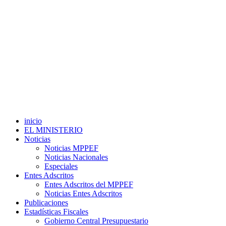
inicio
EL MINISTERIO
Noticias
Noticias MPPEF
Noticias Nacionales
Especiales
Entes Adscritos
Entes Adscritos del MPPEF
Noticias Entes Adscritos
Publicaciones
Estadísticas Fiscales
Gobierno Central Presupuestario