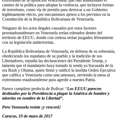
extremistas de la oposición venezolana, que han abandonado el
camino de la política para adoptar la violencia, que incluyen formas
de terrorismo, como vía de presión para derrocar a un Gobierno
legítimamente electo, por mecanismos ajenos a los previstos en la
Constitución de la República Bolivariana de Venezuela.
Ninguno de los actos ilegales causados por estos factores
proestadounidenses en Venezuela serían tolerados dentro del
territorio de EEUU, donde con certeza serían juzgados férreamente
con su legislación antiterrorista.
La República Bolivariana de Venezuela, en defensa de su soberanía,
obedeciendo los mandatos de su pueblo y la tradición de sus
Libertadores, repudia las declaraciones del Presidente Trump, y
lamenta que el mandatario haya tomado la senda ya fracasada de la
era Bush y Obama, quien firmó y ratificó la insólita Orden Ejecutiva
que califica a Venezuela como una amenaza, sirviendo la mesa al
extremismo estadounidense para agredir a nuestra Patria.
Parece cumplirse profecía de Bolívar: “
Los EEUU parecen
destinados por la Providencia a plagar la América de hambre y
miserias en nombre de la Libertad”.
Pero Venezuela resiste ¡y vencerá!
Caracas, 19 de mayo de 2017