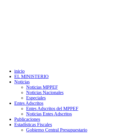
inicio
EL MINISTERIO
Noticias
Noticias MPPEF
Noticias Nacionales
Especiales
Entes Adscritos
Entes Adscritos del MPPEF
Noticias Entes Adscritos
Publicaciones
Estadísticas Fiscales
Gobierno Central Presupuestario