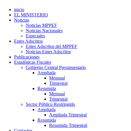
inicio
EL MINISTERIO
Noticias
Noticias MPPEF
Noticias Nacionales
Especiales
Entes Adscritos
Entes Adscritos del MPPEF
Noticias Entes Adscritos
Publicaciones
Estadísticas Fiscales
Gobierno Central Presupuestario
Ampliada
Mensual
Trimestral
Resumida
Mensual
Trimestral
Sector Público Restringido
Ampliada
Ampliada Trimestral
Resumida
Resumida Trimestral
Contactos