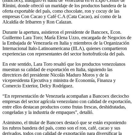
(Bancoex), inauguró el stand de Venezuela en el Expo Centre de
Rímini, donde ofreció un maridaje de los productos bandera de la
oferta exportable del país, como chocolate, ron y cocuy de las
empresas Con Cacao y Café C.A (Cata Cacao), así como de la
Alcaldía de Iribarren y Ron Calazan.
Durante la apertura, asistieron el presidente de Bancoex, Econ.
Guillermo Lara Toro; María Elena Uzzo, encargada de Negocios de
la Embajada de Venezuela en Italia y miembros de la Organización
Internacional Italo-Latinoamericana (IILA), quienes compartieron
experiencias con representantes del sector hortofrutícola del país.
En este sentido, Lara Toro resaltó que los productos venezolanos
muestran su calidad de exportación en Italia, siguiendo las
directrices del presidente Nicolás Maduro Moros y de la
vicepresidenta Ejecutiva y ministra de Economía, Finanza y
Comercio Exterior, Delcy Rodríguez.
“En representación de Venezuela acompañan a Bancoex dieciocho
empresas del sector agrícola venezolano con calidad de exportación,
entre ellos destacan productos como frutas frescas, deshidratadas,
congeladas y la industria de empaques”, detalló.
Asimismo, el titular de Bancoex destacó que se están exponiendo
los rubros bandera del país, como son el ron, café, cacao y sus
derivados, todos con calidad de exportación para diversificar la