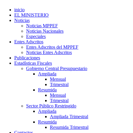
inicio
EL MINISTERIO
Noticias
Noticias MPPEF
Noticias Nacionales
Especiales
Entes Adscritos
Entes Adscritos del MPPEF
Noticias Entes Adscritos
Publicaciones
Estadísticas Fiscales
Gobierno Central Presupuestario
Ampliada
Mensual
Trimestral
Resumida
Mensual
Trimestral
Sector Público Restringido
Ampliada
Ampliada Trimestral
Resumida
Resumida Trimestral
Contactos