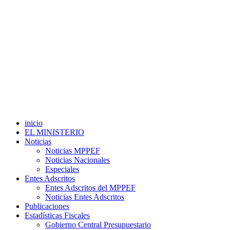
inicio
EL MINISTERIO
Noticias
Noticias MPPEF
Noticias Nacionales
Especiales
Entes Adscritos
Entes Adscritos del MPPEF
Noticias Entes Adscritos
Publicaciones
Estadísticas Fiscales
Gobierno Central Presupuestario