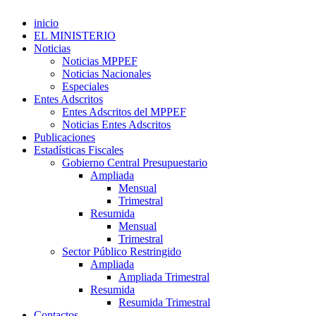
inicio
EL MINISTERIO
Noticias
Noticias MPPEF
Noticias Nacionales
Especiales
Entes Adscritos
Entes Adscritos del MPPEF
Noticias Entes Adscritos
Publicaciones
Estadísticas Fiscales
Gobierno Central Presupuestario
Ampliada
Mensual
Trimestral
Resumida
Mensual
Trimestral
Sector Público Restringido
Ampliada
Ampliada Trimestral
Resumida
Resumida Trimestral
Contactos