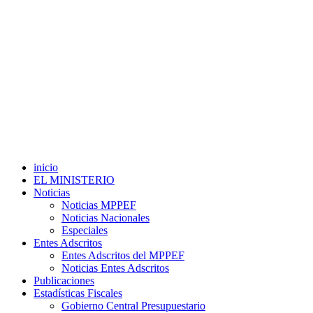
inicio
EL MINISTERIO
Noticias
Noticias MPPEF
Noticias Nacionales
Especiales
Entes Adscritos
Entes Adscritos del MPPEF
Noticias Entes Adscritos
Publicaciones
Estadísticas Fiscales
Gobierno Central Presupuestario