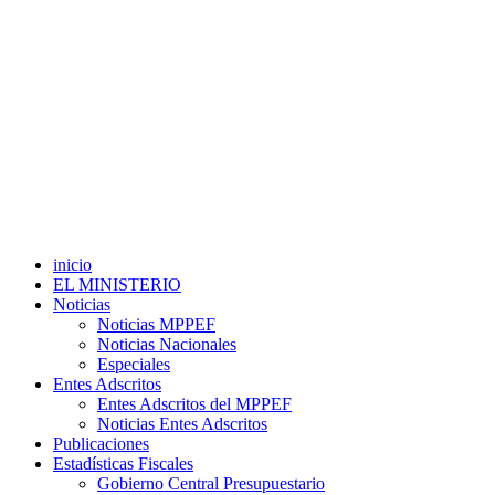
inicio
EL MINISTERIO
Noticias
Noticias MPPEF
Noticias Nacionales
Especiales
Entes Adscritos
Entes Adscritos del MPPEF
Noticias Entes Adscritos
Publicaciones
Estadísticas Fiscales
Gobierno Central Presupuestario