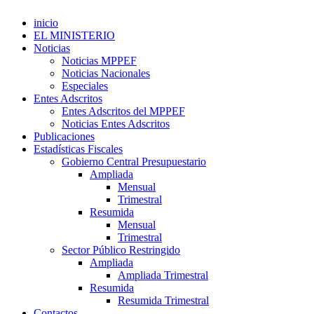
inicio
EL MINISTERIO
Noticias
Noticias MPPEF
Noticias Nacionales
Especiales
Entes Adscritos
Entes Adscritos del MPPEF
Noticias Entes Adscritos
Publicaciones
Estadísticas Fiscales
Gobierno Central Presupuestario
Ampliada
Mensual
Trimestral
Resumida
Mensual
Trimestral
Sector Público Restringido
Ampliada
Ampliada Trimestral
Resumida
Resumida Trimestral
Contactos