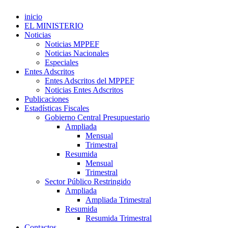
inicio
EL MINISTERIO
Noticias
Noticias MPPEF
Noticias Nacionales
Especiales
Entes Adscritos
Entes Adscritos del MPPEF
Noticias Entes Adscritos
Publicaciones
Estadísticas Fiscales
Gobierno Central Presupuestario
Ampliada
Mensual
Trimestral
Resumida
Mensual
Trimestral
Sector Público Restringido
Ampliada
Ampliada Trimestral
Resumida
Resumida Trimestral
Contactos