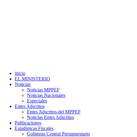
inicio
EL MINISTERIO
Noticias
Noticias MPPEF
Noticias Nacionales
Especiales
Entes Adscritos
Entes Adscritos del MPPEF
Noticias Entes Adscritos
Publicaciones
Estadísticas Fiscales
Gobierno Central Presupuestario