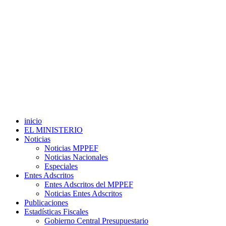
inicio
EL MINISTERIO
Noticias
Noticias MPPEF
Noticias Nacionales
Especiales
Entes Adscritos
Entes Adscritos del MPPEF
Noticias Entes Adscritos
Publicaciones
Estadísticas Fiscales
Gobierno Central Presupuestario