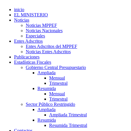
inicio
EL MINISTERIO
Noticias
Noticias MPPEF
Noticias Nacionales
Especiales
Entes Adscritos
Entes Adscritos del MPPEF
Noticias Entes Adscritos
Publicaciones
Estadísticas Fiscales
Gobierno Central Presupuestario
Ampliada
Mensual
Trimestral
Resumida
Mensual
Trimestral
Sector Público Restringido
Ampliada
Ampliada Trimestral
Resumida
Resumida Trimestral
Contactos