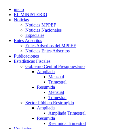
inicio
EL MINISTERIO
Noticias
Noticias MPPEF
Noticias Nacionales
Especiales
Entes Adscritos
Entes Adscritos del MPPEF
Noticias Entes Adscritos
Publicaciones
Estadísticas Fiscales
Gobierno Central Presupuestario
Ampliada
Mensual
Trimestral
Resumida
Mensual
Trimestral
Sector Público Restringido
Ampliada
Ampliada Trimestral
Resumida
Resumida Trimestral
Contactos