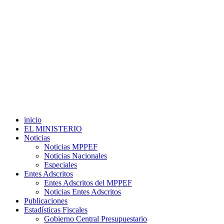
inicio
EL MINISTERIO
Noticias
Noticias MPPEF
Noticias Nacionales
Especiales
Entes Adscritos
Entes Adscritos del MPPEF
Noticias Entes Adscritos
Publicaciones
Estadísticas Fiscales
Gobierno Central Presupuestario