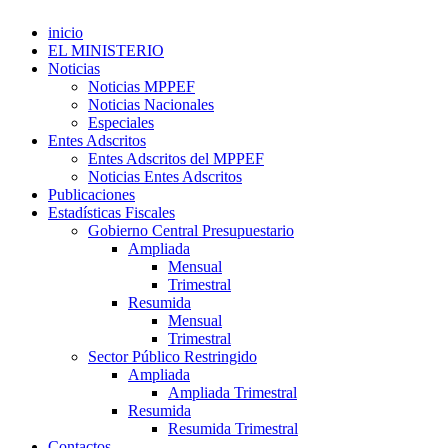
inicio
EL MINISTERIO
Noticias
Noticias MPPEF
Noticias Nacionales
Especiales
Entes Adscritos
Entes Adscritos del MPPEF
Noticias Entes Adscritos
Publicaciones
Estadísticas Fiscales
Gobierno Central Presupuestario
Ampliada
Mensual
Trimestral
Resumida
Mensual
Trimestral
Sector Público Restringido
Ampliada
Ampliada Trimestral
Resumida
Resumida Trimestral
Contactos