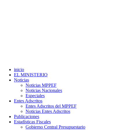
inicio
EL MINISTERIO
Noticias
Noticias MPPEF
Noticias Nacionales
Especiales
Entes Adscritos
Entes Adscritos del MPPEF
Noticias Entes Adscritos
Publicaciones
Estadísticas Fiscales
Gobierno Central Presupuestario