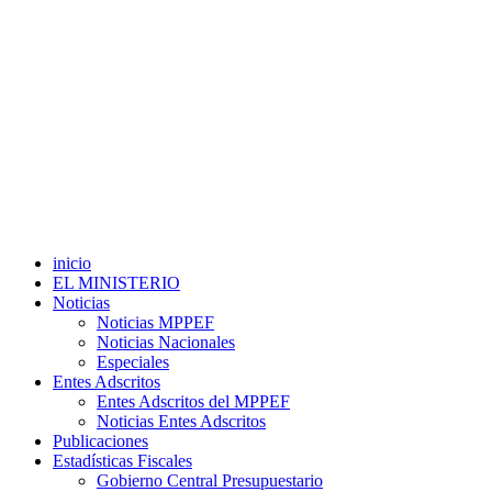
inicio
EL MINISTERIO
Noticias
Noticias MPPEF
Noticias Nacionales
Especiales
Entes Adscritos
Entes Adscritos del MPPEF
Noticias Entes Adscritos
Publicaciones
Estadísticas Fiscales
Gobierno Central Presupuestario