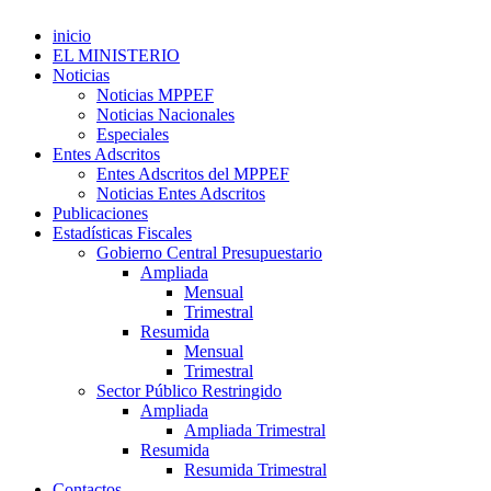
inicio
EL MINISTERIO
Noticias
Noticias MPPEF
Noticias Nacionales
Especiales
Entes Adscritos
Entes Adscritos del MPPEF
Noticias Entes Adscritos
Publicaciones
Estadísticas Fiscales
Gobierno Central Presupuestario
Ampliada
Mensual
Trimestral
Resumida
Mensual
Trimestral
Sector Público Restringido
Ampliada
Ampliada Trimestral
Resumida
Resumida Trimestral
Contactos