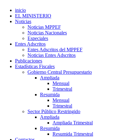
inicio
EL MINISTERIO
Noticias
Noticias MPPEF
Noticias Nacionales
Especiales
Entes Adscritos
Entes Adscritos del MPPEF
Noticias Entes Adscritos
Publicaciones
Estadísticas Fiscales
Gobierno Central Presupuestario
Ampliada
Mensual
Trimestral
Resumida
Mensual
Trimestral
Sector Público Restringido
Ampliada
Ampliada Trimestral
Resumida
Resumida Trimestral
Contactos