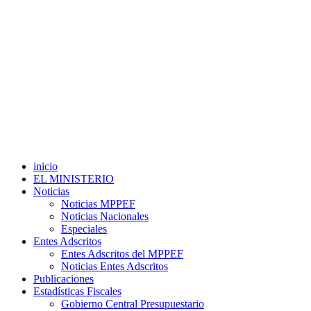
inicio
EL MINISTERIO
Noticias
Noticias MPPEF
Noticias Nacionales
Especiales
Entes Adscritos
Entes Adscritos del MPPEF
Noticias Entes Adscritos
Publicaciones
Estadísticas Fiscales
Gobierno Central Presupuestario