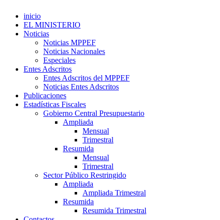
inicio
EL MINISTERIO
Noticias
Noticias MPPEF
Noticias Nacionales
Especiales
Entes Adscritos
Entes Adscritos del MPPEF
Noticias Entes Adscritos
Publicaciones
Estadísticas Fiscales
Gobierno Central Presupuestario
Ampliada
Mensual
Trimestral
Resumida
Mensual
Trimestral
Sector Público Restringido
Ampliada
Ampliada Trimestral
Resumida
Resumida Trimestral
Contactos