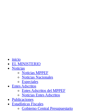
inicio
EL MINISTERIO
Noticias
Noticias MPPEF
Noticias Nacionales
Especiales
Entes Adscritos
Entes Adscritos del MPPEF
Noticias Entes Adscritos
Publicaciones
Estadísticas Fiscales
Gobierno Central Presupuestario