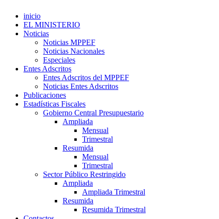
inicio
EL MINISTERIO
Noticias
Noticias MPPEF
Noticias Nacionales
Especiales
Entes Adscritos
Entes Adscritos del MPPEF
Noticias Entes Adscritos
Publicaciones
Estadísticas Fiscales
Gobierno Central Presupuestario
Ampliada
Mensual
Trimestral
Resumida
Mensual
Trimestral
Sector Público Restringido
Ampliada
Ampliada Trimestral
Resumida
Resumida Trimestral
Contactos