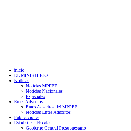
inicio
EL MINISTERIO
Noticias
Noticias MPPEF
Noticias Nacionales
Especiales
Entes Adscritos
Entes Adscritos del MPPEF
Noticias Entes Adscritos
Publicaciones
Estadísticas Fiscales
Gobierno Central Presupuestario