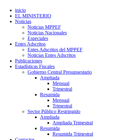
inicio
EL MINISTERIO
Noticias
Noticias MPPEF
Noticias Nacionales
Especiales
Entes Adscritos
Entes Adscritos del MPPEF
Noticias Entes Adscritos
Publicaciones
Estadísticas Fiscales
Gobierno Central Presupuestario
Ampliada
Mensual
Trimestral
Resumida
Mensual
Trimestral
Sector Público Restringido
Ampliada
Ampliada Trimestral
Resumida
Resumida Trimestral
Contactos