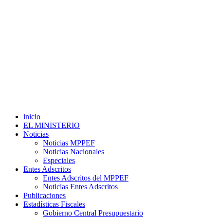
inicio
EL MINISTERIO
Noticias
Noticias MPPEF
Noticias Nacionales
Especiales
Entes Adscritos
Entes Adscritos del MPPEF
Noticias Entes Adscritos
Publicaciones
Estadísticas Fiscales
Gobierno Central Presupuestario