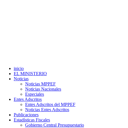
inicio
EL MINISTERIO
Noticias
Noticias MPPEF
Noticias Nacionales
Especiales
Entes Adscritos
Entes Adscritos del MPPEF
Noticias Entes Adscritos
Publicaciones
Estadísticas Fiscales
Gobierno Central Presupuestario