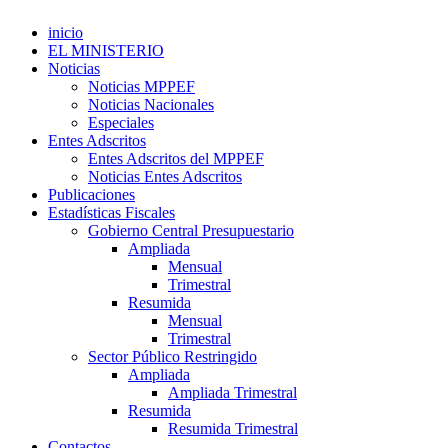
inicio
EL MINISTERIO
Noticias
Noticias MPPEF
Noticias Nacionales
Especiales
Entes Adscritos
Entes Adscritos del MPPEF
Noticias Entes Adscritos
Publicaciones
Estadísticas Fiscales
Gobierno Central Presupuestario
Ampliada
Mensual
Trimestral
Resumida
Mensual
Trimestral
Sector Público Restringido
Ampliada
Ampliada Trimestral
Resumida
Resumida Trimestral
Contactos