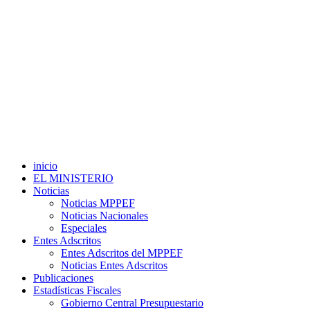
inicio
EL MINISTERIO
Noticias
Noticias MPPEF
Noticias Nacionales
Especiales
Entes Adscritos
Entes Adscritos del MPPEF
Noticias Entes Adscritos
Publicaciones
Estadísticas Fiscales
Gobierno Central Presupuestario