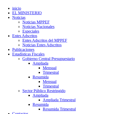
inicio
EL MINISTERIO
Noticias
Noticias MPPEF
Noticias Nacionales
Especiales
Entes Adscritos
Entes Adscritos del MPPEF
Noticias Entes Adscritos
Publicaciones
Estadísticas Fiscales
Gobierno Central Presupuestario
Ampliada
Mensual
Trimestral
Resumida
Mensual
Trimestral
Sector Público Restringido
Ampliada
Ampliada Trimestral
Resumida
Resumida Trimestral
Contactos