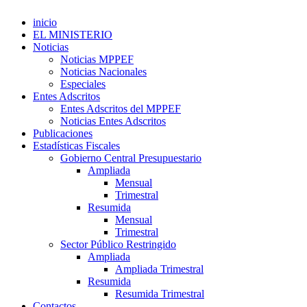
inicio
EL MINISTERIO
Noticias
Noticias MPPEF
Noticias Nacionales
Especiales
Entes Adscritos
Entes Adscritos del MPPEF
Noticias Entes Adscritos
Publicaciones
Estadísticas Fiscales
Gobierno Central Presupuestario
Ampliada
Mensual
Trimestral
Resumida
Mensual
Trimestral
Sector Público Restringido
Ampliada
Ampliada Trimestral
Resumida
Resumida Trimestral
Contactos