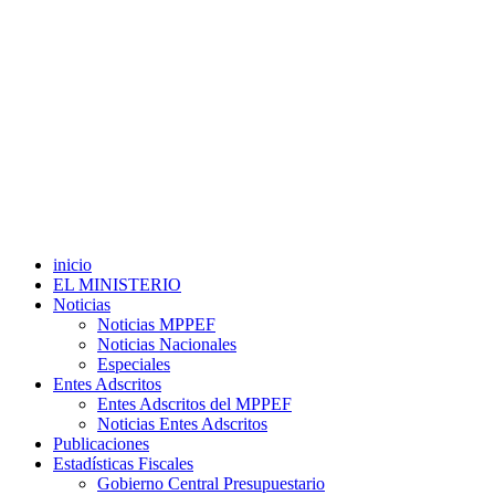
inicio
EL MINISTERIO
Noticias
Noticias MPPEF
Noticias Nacionales
Especiales
Entes Adscritos
Entes Adscritos del MPPEF
Noticias Entes Adscritos
Publicaciones
Estadísticas Fiscales
Gobierno Central Presupuestario