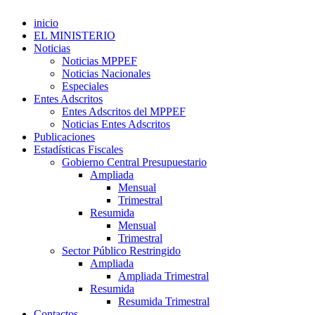
inicio
EL MINISTERIO
Noticias
Noticias MPPEF
Noticias Nacionales
Especiales
Entes Adscritos
Entes Adscritos del MPPEF
Noticias Entes Adscritos
Publicaciones
Estadísticas Fiscales
Gobierno Central Presupuestario
Ampliada
Mensual
Trimestral
Resumida
Mensual
Trimestral
Sector Público Restringido
Ampliada
Ampliada Trimestral
Resumida
Resumida Trimestral
Contactos