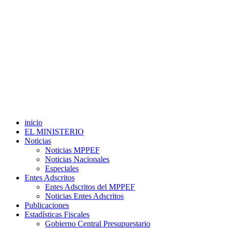
inicio
EL MINISTERIO
Noticias
Noticias MPPEF
Noticias Nacionales
Especiales
Entes Adscritos
Entes Adscritos del MPPEF
Noticias Entes Adscritos
Publicaciones
Estadísticas Fiscales
Gobierno Central Presupuestario