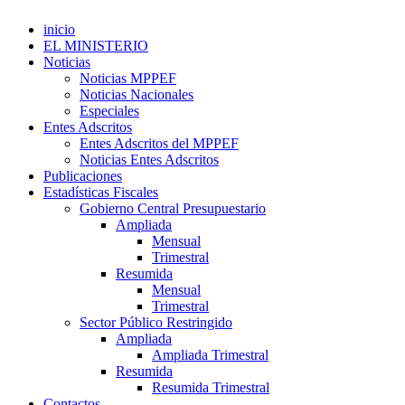
inicio
EL MINISTERIO
Noticias
Noticias MPPEF
Noticias Nacionales
Especiales
Entes Adscritos
Entes Adscritos del MPPEF
Noticias Entes Adscritos
Publicaciones
Estadísticas Fiscales
Gobierno Central Presupuestario
Ampliada
Mensual
Trimestral
Resumida
Mensual
Trimestral
Sector Público Restringido
Ampliada
Ampliada Trimestral
Resumida
Resumida Trimestral
Contactos