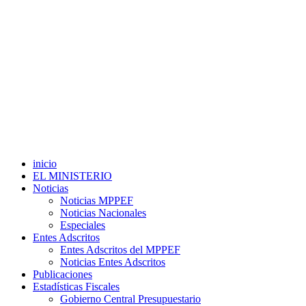
inicio
EL MINISTERIO
Noticias
Noticias MPPEF
Noticias Nacionales
Especiales
Entes Adscritos
Entes Adscritos del MPPEF
Noticias Entes Adscritos
Publicaciones
Estadísticas Fiscales
Gobierno Central Presupuestario