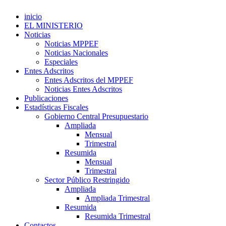
inicio
EL MINISTERIO
Noticias
Noticias MPPEF
Noticias Nacionales
Especiales
Entes Adscritos
Entes Adscritos del MPPEF
Noticias Entes Adscritos
Publicaciones
Estadísticas Fiscales
Gobierno Central Presupuestario
Ampliada
Mensual
Trimestral
Resumida
Mensual
Trimestral
Sector Público Restringido
Ampliada
Ampliada Trimestral
Resumida
Resumida Trimestral
Contactos