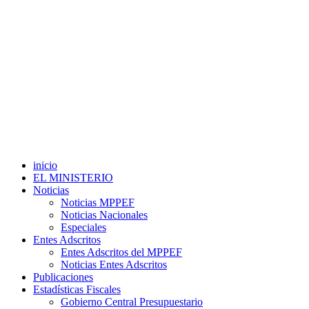
inicio
EL MINISTERIO
Noticias
Noticias MPPEF
Noticias Nacionales
Especiales
Entes Adscritos
Entes Adscritos del MPPEF
Noticias Entes Adscritos
Publicaciones
Estadísticas Fiscales
Gobierno Central Presupuestario