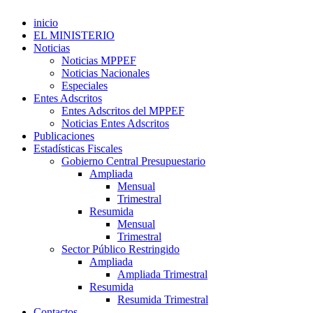
inicio
EL MINISTERIO
Noticias
Noticias MPPEF
Noticias Nacionales
Especiales
Entes Adscritos
Entes Adscritos del MPPEF
Noticias Entes Adscritos
Publicaciones
Estadísticas Fiscales
Gobierno Central Presupuestario
Ampliada
Mensual
Trimestral
Resumida
Mensual
Trimestral
Sector Público Restringido
Ampliada
Ampliada Trimestral
Resumida
Resumida Trimestral
Contactos