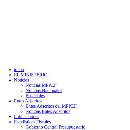
inicio
EL MINISTERIO
Noticias
Noticias MPPEF
Noticias Nacionales
Especiales
Entes Adscritos
Entes Adscritos del MPPEF
Noticias Entes Adscritos
Publicaciones
Estadísticas Fiscales
Gobierno Central Presupuestario