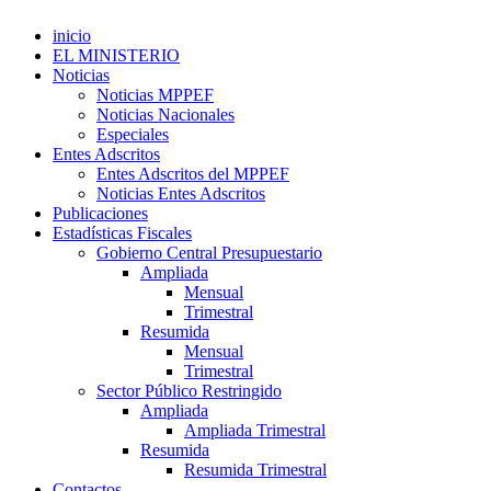
inicio
EL MINISTERIO
Noticias
Noticias MPPEF
Noticias Nacionales
Especiales
Entes Adscritos
Entes Adscritos del MPPEF
Noticias Entes Adscritos
Publicaciones
Estadísticas Fiscales
Gobierno Central Presupuestario
Ampliada
Mensual
Trimestral
Resumida
Mensual
Trimestral
Sector Público Restringido
Ampliada
Ampliada Trimestral
Resumida
Resumida Trimestral
Contactos