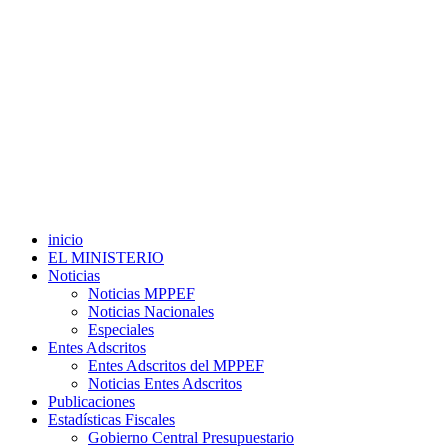
inicio
EL MINISTERIO
Noticias
Noticias MPPEF
Noticias Nacionales
Especiales
Entes Adscritos
Entes Adscritos del MPPEF
Noticias Entes Adscritos
Publicaciones
Estadísticas Fiscales
Gobierno Central Presupuestario