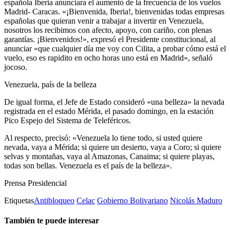
española Iberia anunciara el aumento de la frecuencia de los vuelos
Madrid- Caracas. «¡Bienvenida, Iberia!, bienvenidas todas empresas
españolas que quieran venir a trabajar a invertir en Venezuela,
nosotros los recibimos con afecto, apoyo, con cariño, con plenas
garantías. ¡Bienvenidos!», expresó el Presidente constitucional, al
anunciar «que cualquier día me voy con Cilita, a probar cómo está el
vuelo, eso es rapidito en ocho horas uno está en Madrid», señaló
jocoso.
Venezuela, país de la belleza
De igual forma, el Jefe de Estado consideró «una belleza» la nevada
registrada en el estado Mérida, el pasado domingo, en la estación
Pico Espejo del Sistema de Teleféricos.
Al respecto, precisó: «Venezuela lo tiene todo, si usted quiere
nevada, vaya a Mérida; si quiere un desierto, vaya a Coro; si quiere
selvas y montañas, vaya al Amazonas, Canaima; si quiere playas,
todas son bellas. Venezuela es el país de la belleza».
Prensa Presidencial
Etiquetas
Antibloqueo
Celac
Gobierno Bolivariano
Nicolás Maduro
También te puede interesar