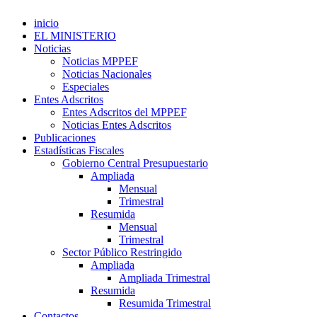
inicio
EL MINISTERIO
Noticias
Noticias MPPEF
Noticias Nacionales
Especiales
Entes Adscritos
Entes Adscritos del MPPEF
Noticias Entes Adscritos
Publicaciones
Estadísticas Fiscales
Gobierno Central Presupuestario
Ampliada
Mensual
Trimestral
Resumida
Mensual
Trimestral
Sector Público Restringido
Ampliada
Ampliada Trimestral
Resumida
Resumida Trimestral
Contactos