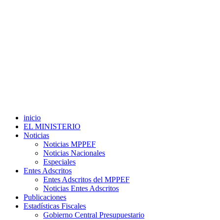
inicio
EL MINISTERIO
Noticias
Noticias MPPEF
Noticias Nacionales
Especiales
Entes Adscritos
Entes Adscritos del MPPEF
Noticias Entes Adscritos
Publicaciones
Estadísticas Fiscales
Gobierno Central Presupuestario