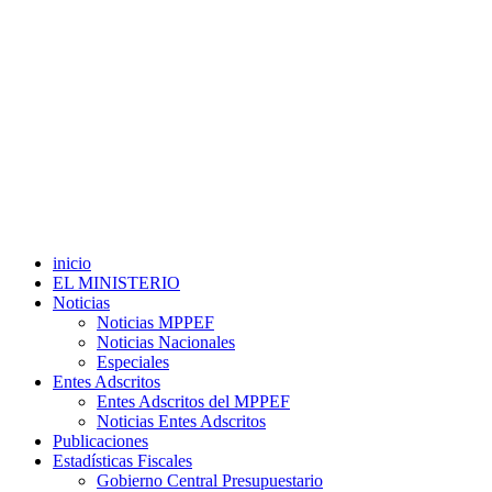
inicio
EL MINISTERIO
Noticias
Noticias MPPEF
Noticias Nacionales
Especiales
Entes Adscritos
Entes Adscritos del MPPEF
Noticias Entes Adscritos
Publicaciones
Estadísticas Fiscales
Gobierno Central Presupuestario