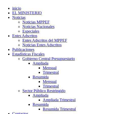
inicio
EL MINISTERIO
Noticias
Noticias MPPEF
Noticias Nacionales
Especiales
Entes Adscritos
Entes Adscritos del MPPEF
Noticias Entes Adscritos
Publicaciones
Estadísticas Fiscales
Gobierno Central Presupuestario
Ampliada
Mensual
Trimestral
Resumida
Mensual
Trimestral
Sector Público Restringido
Ampliada
Ampliada Trimestral
Resumida
Resumida Trimestral
Contactos