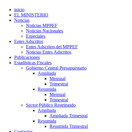
inicio
EL MINISTERIO
Noticias
Noticias MPPEF
Noticias Nacionales
Especiales
Entes Adscritos
Entes Adscritos del MPPEF
Noticias Entes Adscritos
Publicaciones
Estadísticas Fiscales
Gobierno Central Presupuestario
Ampliada
Mensual
Trimestral
Resumida
Mensual
Trimestral
Sector Público Restringido
Ampliada
Ampliada Trimestral
Resumida
Resumida Trimestral
Contactos