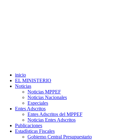
inicio
EL MINISTERIO
Noticias
Noticias MPPEF
Noticias Nacionales
Especiales
Entes Adscritos
Entes Adscritos del MPPEF
Noticias Entes Adscritos
Publicaciones
Estadísticas Fiscales
Gobierno Central Presupuestario