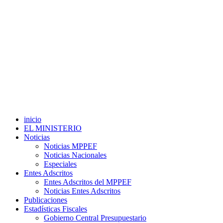
inicio
EL MINISTERIO
Noticias
Noticias MPPEF
Noticias Nacionales
Especiales
Entes Adscritos
Entes Adscritos del MPPEF
Noticias Entes Adscritos
Publicaciones
Estadísticas Fiscales
Gobierno Central Presupuestario