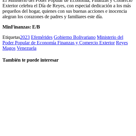
El Ministerio del Poder Popular de Economía, Finanzas y Comercio
Exterior celebra el Día de Reyes, con especial dedicación a los más
pequeños del hogar, quienes con sus buenas acciones e inocencia
alegran los corazones de padres y familiares este día.
MinFinanzas: E/B
Etiquetas
2023
Efemérides
Gobierno Bolivariano
Ministerio del
Poder Popular de Economía Finanzas y Comercio Exterior
Reyes
Magos
Venezuela
También te puede interesar