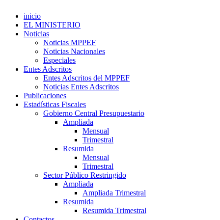
inicio
EL MINISTERIO
Noticias
Noticias MPPEF
Noticias Nacionales
Especiales
Entes Adscritos
Entes Adscritos del MPPEF
Noticias Entes Adscritos
Publicaciones
Estadísticas Fiscales
Gobierno Central Presupuestario
Ampliada
Mensual
Trimestral
Resumida
Mensual
Trimestral
Sector Público Restringido
Ampliada
Ampliada Trimestral
Resumida
Resumida Trimestral
Contactos