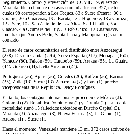
Seguimiento, Control y Prevención del COVID-19, el estado
Miranda lidera el índice de casos comunitarios con 327, de los
cuales 98 corresponden a Los Teques, 83 a Sucre (Petare), 30 a
Guatire, 20 a Guarenas, 19 a Baruta, 13 a Higuerote, 13 a Carrizal,
12 a Yare, 10 a San Antonio de Los Altos, 6 a El Hatillo, 5 a
Chacao, 4 a Ocumare del Tuy, 3 a Río Chico, 3 a Charallave,
mientras que Andrés Bello, Santa Lucía y Mamporal registran un
contagio.
El resto de casos comunitarios está distribuido entre Anzoátegui
(278), Distrito Capital (276), Nueva Esparta (217), Monagas (160),
Yaracuy (80), Falcón (59), Carabobo (59), Aragua (55), La Guaira
(44), Guárico (34), Delta Amacuro (27),
Portuguesa (26), Apure (26), Cojedes (26), Bolívar (26), Barinas
(25), Zulia (18), Sucre (13), Amazonas (2) y Lara (1), precisó la
vicepresidenta de la República, Delcy Rodríguez.
En tanto, los contagios internacionales proceden de México (3),
Colombia (2), República Dominicana (1) y Turquía (1). La tasa de
mortalidad sumó 15 fallecidos ubicados en Distrito Capital (3),
Miranda (3), Anzoátegui (3), Nueva Esparta (3), La Guaira (1),
Aragua (1) y Sucre (1).
Hasta el momento, Venezuela mantiene 13 mil 372 casos activos de