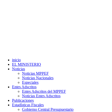
inicio
EL MINISTERIO
Noticias
Noticias MPPEF
Noticias Nacionales
Especiales
Entes Adscritos
Entes Adscritos del MPPEF
Noticias Entes Adscritos
Publicaciones
Estadísticas Fiscales
Gobierno Central Presupuestario