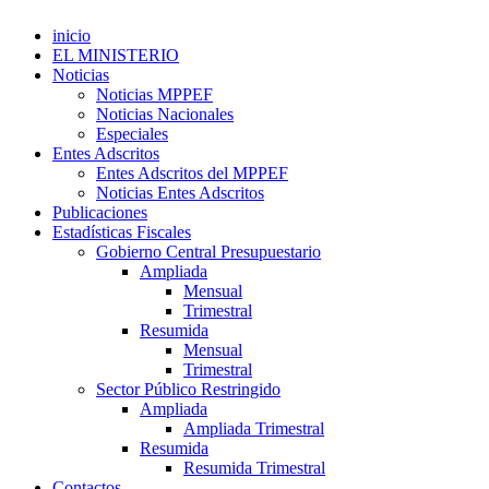
inicio
EL MINISTERIO
Noticias
Noticias MPPEF
Noticias Nacionales
Especiales
Entes Adscritos
Entes Adscritos del MPPEF
Noticias Entes Adscritos
Publicaciones
Estadísticas Fiscales
Gobierno Central Presupuestario
Ampliada
Mensual
Trimestral
Resumida
Mensual
Trimestral
Sector Público Restringido
Ampliada
Ampliada Trimestral
Resumida
Resumida Trimestral
Contactos