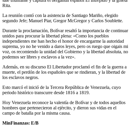
sale triunfante y captura el bergantín español El Intrépido y la goleta
Rita.
La reunión contó con la asistencia de Santiago Mariño, elegido
segundo Jefe; Manuel Piar, Gregor McGregor y Carlos Soublette.
Durante la proclamación, Bolívar resaltó la importancia de continuar
unidos para procurar la libertad plena: «Como los pueblos
independientes me han hecho el honor de encargarme la autoridad
suprema, yo no he venido a daros leyes, pero os ruego que oigais mi
voz, os recomiendo la unidad del Gobierno y la libertad absoluta, no
podemos ser libres y esclavos a la vez».
Además, en su discurso El Libertador proclamó el fin de la guerra a
muerte, el perdón de los españoles que se rindieran, y la libertad de
los esclavos negros.
Esto marcó el inició de la Tercera República de Venezuela, cuyo
periodo histórico transcurre desde 1816 a 1819.
Hoy Venezuela reconoce la valentía de Bolívar y de todos aquellos
hombres que pertenecieron al ejército, y dieron sus vidas en el
campo de batalla por la misma causa.
MinFinanzas: E/B