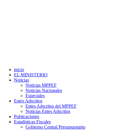
inicio
EL MINISTERIO
Noticias
Noticias MPPEF
Noticias Nacionales
Especiales
Entes Adscritos
Entes Adscritos del MPPEF
Noticias Entes Adscritos
Publicaciones
Estadísticas Fiscales
Gobierno Central Presupuestario